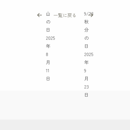
山
9/23
一覧に戻る
の
秋
日
分
2025
の
年
日
8
2025
月
年
11
9
日
月
23
日