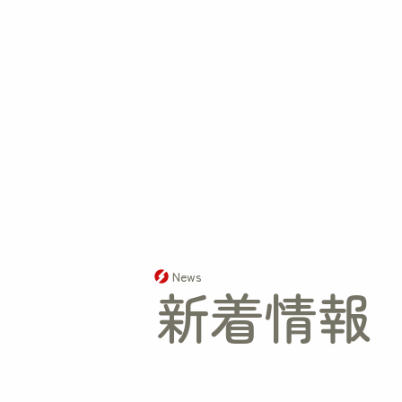
夏
季
休
業
News
新着情報