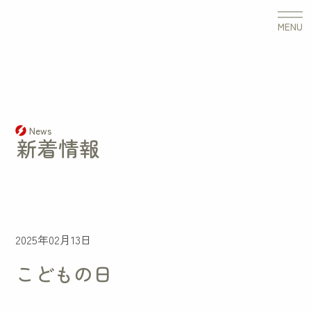
こ
MENU
ど
も
の
日
News
新着情報
2025年02月13日
こどもの日