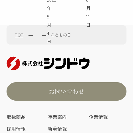
年
月
5
11
月
日
4
TOP
―
―
こどもの日
日
お問い合わせ
取扱商品
事業案内
企業情報
採用情報
新着情報