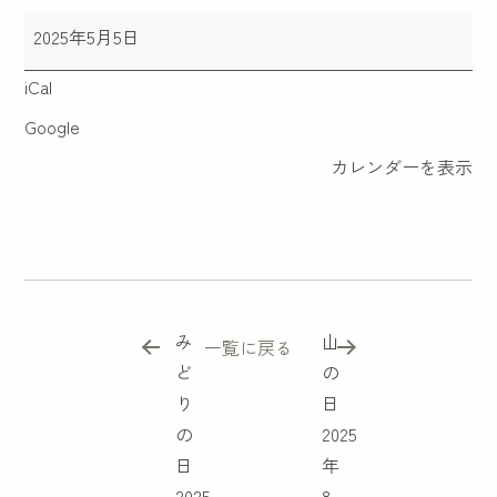
2025年5月5日
iCal
Google
カレンダーを表示
み
山
一覧に戻る
ど
の
り
日
の
2025
日
年
2025
8